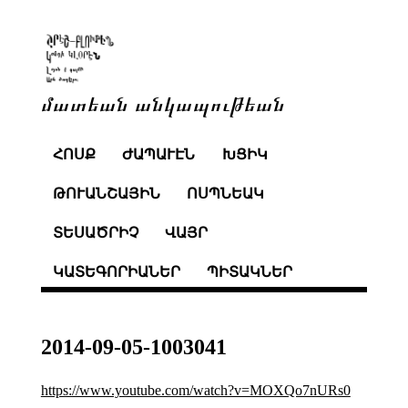
մատեան անկապութեան
ՀՈՍՔ
ԺԱՊԱՒԷՆ
ԽՑԻԿ
ԹՈՒԱՆՇԱՅԻՆ
ՈՍՊՆԵԱԿ
ՏԵՍԱԾՐԻՉ
ՎԱՅՐ
ԿԱՏԵԳՈՐԻԱՆԵՐ
ՊԻՏԱԿՆԵՐ
2014-09-05-1003041
https://www.youtube.com/watch?v=MOXQo7nURs0