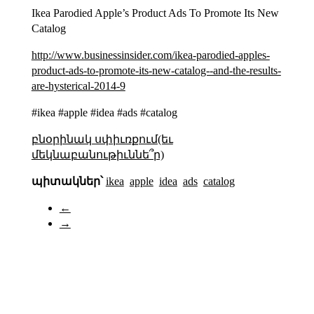
Ikea Parodied Apple’s Product Ads To Promote Its New
Catalog
http://www.businessinsider.com/ikea-parodied-apples-
product-ads-to-promote-its-new-catalog--and-the-results-
are-hysterical-2014-9
#ikea #apple #idea #ads #catalog
բնօրինակ սփիւռքում(եւ
մեկնաբանութիւննե՞ր)
պիտակներ՝
ikea
apple
idea
ads
catalog
←
→