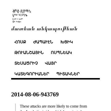
մատեան անկապութեան
ՀՈՍՔ
ԺԱՊԱՒԷՆ
ԽՑԻԿ
ԹՈՒԱՆՇԱՅԻՆ
ՈՍՊՆԵԱԿ
ՏԵՍԱԾՐԻՉ
ՎԱՅՐ
ԿԱՏԵԳՈՐԻԱՆԵՐ
ՊԻՏԱԿՆԵՐ
2014-08-06-943769
These attacks are more likely to come from