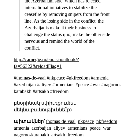
the Azerbaijani side, which has rejected
international initiatives to stabilize the
ceasefire by removing snipers from the front-
line. As the losing side in the conflict, the
Azerbaijanis make it their business to
challenge the status quo, make the other side
nervous and remind the world of the
conflict.
http://carnegie.ru/eurasiaoutlook/?
fa=56322&reloadFlag=1
#thomas-de-vaal #nkpeace #nkfreedom #armenia
#azerbaijan #aliyev #armenians #peace #war #nagorno-
karabakh #artsakh #freedom
բնօրինակ սփիւռքում(եւ
մեկնաբանութիւննե՞ր)
պիտակներ՝
thomas-de-vaal
nkpeace
nkfreedom
armenia
azerbaijan
aliyev
armenians
peace
war
nagorno-karabakh
artsakh
freedom