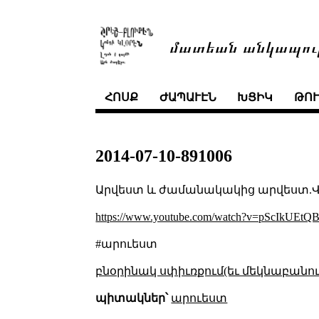
մատեան անկապու
ՀՈՍՔ
ԺԱՊԱՒԷՆ
ԽՑԻԿ
ԹՈ
2014-07-10-891006
Արվեստ և ժամանակակից արվեստ.
https://www.youtube.com/watch?v=pScIkUEtQ
#արուեստ
բնօրինակ սփիւռքում(եւ մեկնաբանու
պիտակներ՝
արուեստ