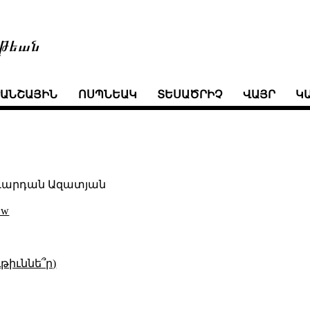
թեան
ՒԱՆՇԱՅԻՆ
ՈՍՊՆԵԱԿ
ՏԵՍԱԾՐԻՉ
ՎԱՅՐ
Կ
Վարդան Ազատյան
Bw
թիւննե՞ր)