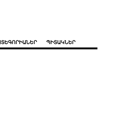
ԱՏԵԳՈՐԻԱՆԵՐ
ՊԻՏԱԿՆԵՐ