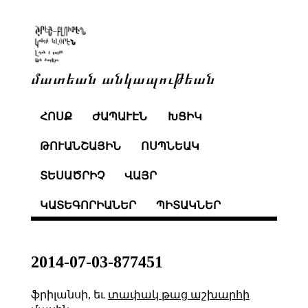
մատեան անկապութեան
ՀՈՍՔ
ԺԱՊԱՒԷՆ
ԽՑԻԿ
ԹՈՒԱՆՇԱՅԻՆ
ՈՍՊՆԵԱԿ
ՏԵՍԱԾՐԻՉ
ՎԱՅՐ
ԿԱՏԵԳՈՐԻԱՆԵՐ
ՊԻՏԱԿՆԵՐ
2014-07-03-877451
ֆրիլանսի, եւ
տափակ թաց աշխարհի