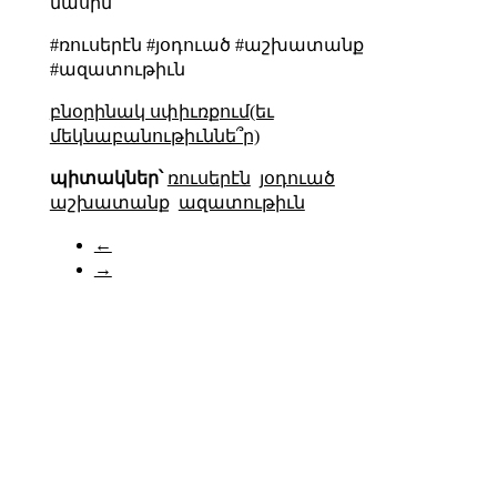
մասին
#ռուսերէն #յօդուած #աշխատանք
#ազատութիւն
բնօրինակ սփիւռքում(եւ
մեկնաբանութիւննե՞ր)
պիտակներ՝
ռուսերէն
յօդուած
աշխատանք
ազատութիւն
←
→