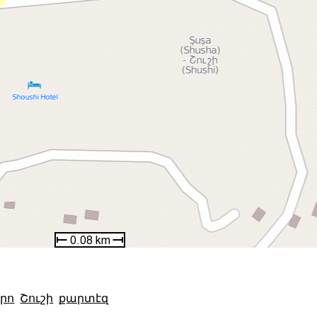
րո
Շուշի
քարտէզ