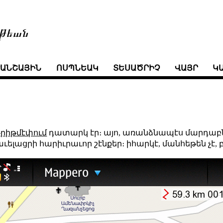
թեան
ՒԱՆՇԱՅԻՆ
ՈՍՊՆԵԱԿ
ՏԵՍԱԾՐԻՉ
ՎԱՅՐ
Կ
թրիթմէփում
դատարկ էր։ այո, առանձնապէս մարդաբնա
լացրի հարիւրաւոր շէնքեր։ իհարկէ, մանհեթեն չէ, բա