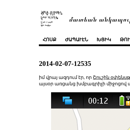
մատեան անկապու
ՀՈՍՔ
ԺԱՊԱՒԷՆ
ԽՑԻԿ
ԹՈ
2014-02-07-12535
իմ վրայ ազդում էր, որ
Շուշին օփենս
այսօր առցանց խմբագրիչի միջոցով աւե