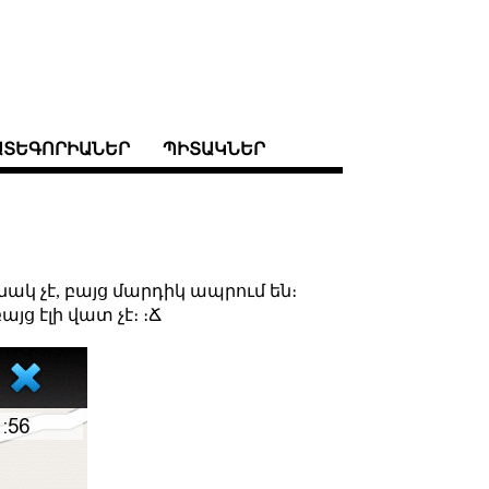
ԱՏԵԳՈՐԻԱՆԵՐ
ՊԻՏԱԿՆԵՐ
կ չէ, բայց մարդիկ ապրում են։
յց էլի վատ չէ։ ։Ճ