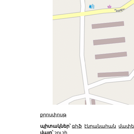
քրոսփոսթ
պիտակներ՝
գիֆ
էկրանահան
մափե
վայր՝
շուշի