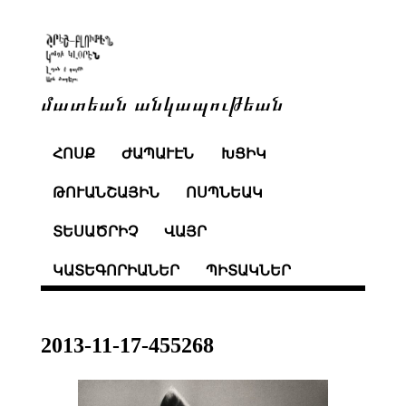
մատեան անկապութեան
ՀՈՍՔ
ԺԱՊԱՒԷՆ
ԽՑԻԿ
ԹՈՒԱՆՇԱՅԻՆ
ՈՍՊՆԵԱԿ
ՏԵՍԱԾՐԻՉ
ՎԱՅՐ
ԿԱՏԵԳՈՐԻԱՆԵՐ
ՊԻՏԱԿՆԵՐ
2013-11-17-455268