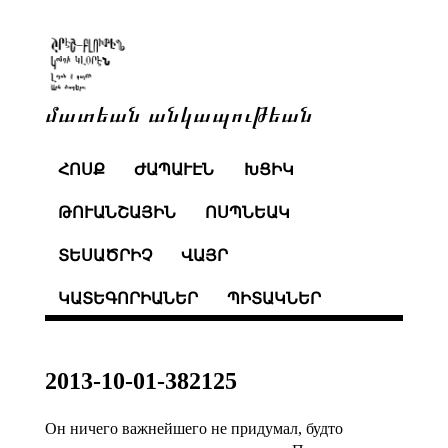
մատեան անկապութեան
ՀՈՍՔ
ԺԱՊԱՒԷՆ
ԽՑԻԿ
ԹՈՒԱՆՇԱՅԻՆ
ՈՍՊՆԵԱԿ
ՏԵՍԱԾՐԻՉ
ՎԱՅՐ
ԿԱՏԵԳՈՐԻԱՆԵՐ
ՊԻՏԱԿՆԵՐ
2013-10-01-382125
Он ничего важнейшего не придумал, будто