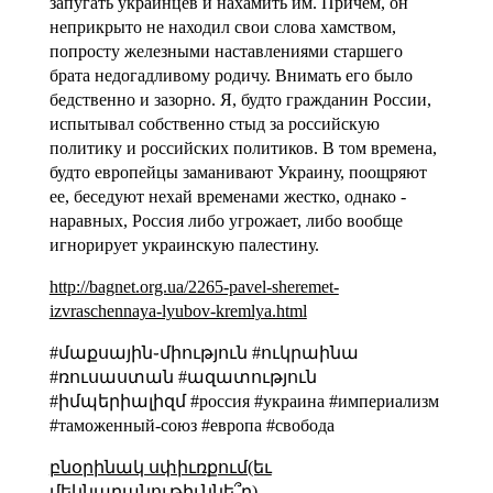
запугать украинцев и нахамить им. Причем, он
неприкрыто не находил свои слова хамством,
попросту железными наставлениями старшего
брата недогадливому родичу. Внимать его было
бедственно и зазорно. Я, будто гражданин России,
испытывал собственно стыд за российскую
политику и российских политиков. В том времена,
будто европейцы заманивают Украину, поощряют
ее, беседуют нехай временами жестко, однако -
наравных, Россия либо угрожает, либо вообще
игнорирует украинскую палестину.
http://bagnet.org.ua/2265-pavel-sheremet-
izvraschennaya-lyubov-kremlya.html
#մաքսային֊միություն #ուկրաինա
#ռուսաստան #ազատություն
#իմպերիալիզմ #россия #украина #империализм
#таможенный-союз #европа #свобода
բնօրինակ սփիւռքում(եւ
մեկնաբանութիւննե՞ր)