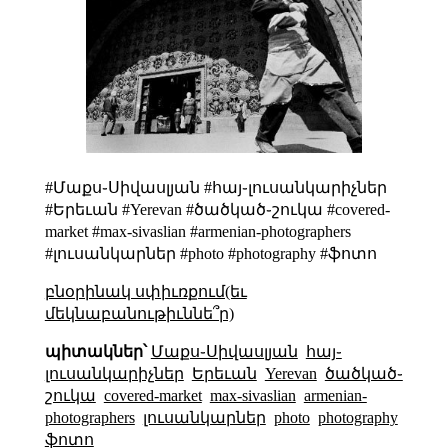
#Մաքս֊Սիվասլյան #հայ֊լուսանկարիչներ
#Երեւան #Yerevan #ծածկած֊շուկա #covered-
market #max-sivaslian #armenian-photographers
#լուսանկարներ #photo #photography #ֆոտո
բնօրինակ սփիւռքում(եւ
մեկնաբանութիւննե՞ր)
պիտակներ՝
Մաքս֊Սիվասլյան
հայ֊
լուսանկարիչներ
Երեւան
Yerevan
ծածկած֊
շուկա
covered-market
max-sivaslian
armenian-
photographers
լուսանկարներ
photo
photography
ֆոտո