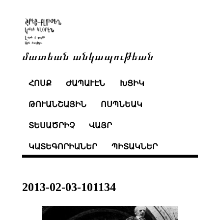
մատեան անկապութեան
ՀՈՍՔ
ԺԱՊԱՒԷՆ
ԽՑԻԿ
ԹՈՒԱՆՇԱՅԻՆ
ՈՍՊՆԵԱԿ
ՏԵՍԱԾՐԻՉ
ՎԱՅՐ
ԿԱՏԵԳՈՐԻԱՆԵՐ
ՊԻՏԱԿՆԵՐ
2013-02-03-101134