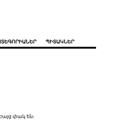
ԱՏԵԳՈՐԻԱՆԵՐ
ՊԻՏԱԿՆԵՐ
 բայց փակ են։