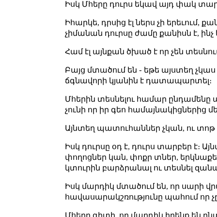
Իսկ Մհերը դուրս եկավ այդ փակ տ
Իհարկե, դրսից էլ ներս չի երեւում, 
չիմանան դուրսը ժամը քանիսն է, ինչ
Համ էլ այնքան ծխած է որ չեն տեսնու
Բայց մտածում են ֊ եթե այստեղ չկաս 
ճգնավորի կյանին է դատապարտել։
Մհերին տեսնելու համար ընդամենը 
չունի որ իր գեո համայնակիցներից մ
Այնտեղ պատուհաններ չկան, ու տոթ 
Իսկ դուրսը օդ է, դուրս տարբեր է։ Ա
փողոցներ կան, փոքր տներ, երկնաքե
կտուրին բարձրանալ ու տեսնել զանա
Իսկ մարդիկ մտածում են, որ սարի վր
հավասարակշռությունը պահում որ չը
Մհերը գիտի, որ մարդիկ իրենք են ընտ