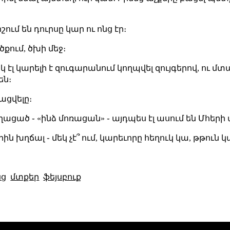
իշում են դուրսը կար ու ոնց էր։
քում, ծխի մեջ։
եկ էլ կարելի է զուգարանում կողպվել զույգերով, ու մ
են։
ացվելը։
ցած ֊ «ինձ մոռացան» ֊ այդպես էլ ասում են Մհերի մ
ին խղճալ ֊ մեկ չէ՞ ում, կարեւորը հեղուկ կա, թթուն 
նց
մտքեր
ֆեյսբուք