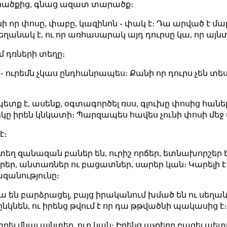
արածքից, գնաց ազատ տարածք։
քանի որ փոսը, փաբը, կազինոն ֊ փակ է։ Դա արված է մ
 եղանակ է, ու որ առհասարակ այդ դուրսը կա, որ այն
մ դռների տեղը։
֊ ուրեմն չկաս ընդհանրապես։ Քանի որ դուրս չեն տեսն
պետք է, ասենք,
օգտագործել ռսս
, գլուխը փոսից հանել 
եկը իրեն կնկատի։ Պարզապես հավես չունի փոսի մեջ 
է։
յնտեղ զանազան բաներ են, ուրիշ որճեր, ետնախորշեր էլ
րեր, անտառներ ու բացատներ, սարեր կան։ Կարելի 
զանությունը։
ա են բարձրացել, բայց իրականում խմած են ու սեղան
նկնեն, ու իրենց թվում է որ դա թթվածնի պակասից է։
րել մնալ այնտեղ, ուր կան։ Իրենց աչքերը բացել պետք 