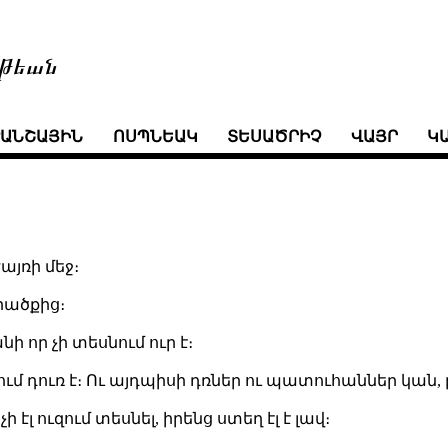
թեան
ՒԱՆՇԱՅԻՆ
ՈՍՊՆԵԱԿ
ՏԵՍԱԾՐԻՉ
ՎԱՅՐ
Կ
այռի մեջ։
րածքից։
ի որ չի տեսնում ուր է։
ում դուռ է։ Ու այդպիսի դռներ ու պատուհաններ կան,
ի էլ ուզում տեսնել, իրենց ստեղ էլ է լավ։