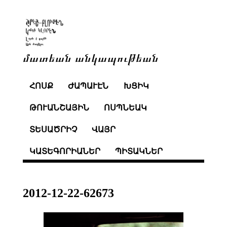
մատեան անկապութեան
ՀՈՍՔ
ԺԱՊԱՒԷՆ
ԽՑԻԿ
ԹՈՒԱՆՇԱՅԻՆ
ՈՍՊՆԵԱԿ
ՏԵՍԱԾՐԻՉ
ՎԱՅՐ
ԿԱՏԵԳՈՐԻԱՆԵՐ
ՊԻՏԱԿՆԵՐ
2012-12-22-62673