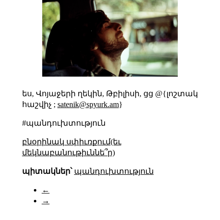
ես, Վոյաջերի ղեկին, Թբիլիսի, ցց @{լոշտակ
հաշվիչ ;
satenik@spyurk.am
}
#պանդուխտություն
բնօրինակ սփիւռքում(եւ
մեկնաբանութիւննե՞ր)
պիտակներ՝
պանդուխտություն
←
→