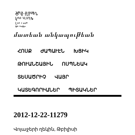
մատեան անկապութեան
ՀՈՍՔ
ԺԱՊԱՒԷՆ
ԽՑԻԿ
ԹՈՒԱՆՇԱՅԻՆ
ՈՍՊՆԵԱԿ
ՏԵՍԱԾՐԻՉ
ՎԱՅՐ
ԿԱՏԵԳՈՐԻԱՆԵՐ
ՊԻՏԱԿՆԵՐ
2012-12-22-11279
Վոյաջերի ղեկին, Թբիլիսի