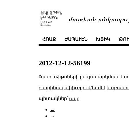
մատեան անկապու
ՀՈՍՔ
ԺԱՊԱՒԷՆ
ԽՑԻԿ
ԹՈ
2012-12-12-56199
#ասք աֆթօների ըսպասարկման մաս
բնօրինակ սփիւռքում(եւ մեկնաբանու
պիտակներ՝
ասք
←
→