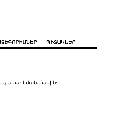
ԱՏԵԳՈՐԻԱՆԵՐ
ՊԻՏԱԿՆԵՐ
ըսպասարկման-մասին/