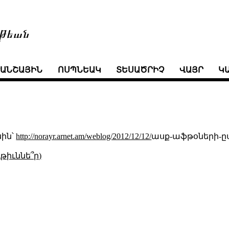
թեան
ՒԱՆՇԱՅԻՆ
ՈՍՊՆԵԱԿ
ՏԵՍԱԾՐԻՉ
ՎԱՅՐ
Կ
ին՝
http://norayr.arnet.am/weblog/2012/12/12/
ասք-աֆթօների-
թիւննե՞ր)