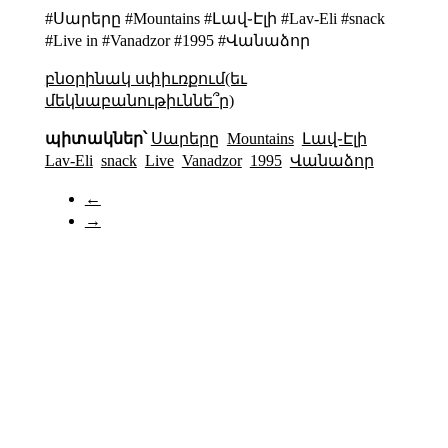
#Սարերը #Mountains #Լավ֊Էլի #Lav-Eli #snack
#Live in #Vanadzor #1995 #Վանաձոր
բնօրինակ սփիւռքում(եւ
մեկնաբանութիւննե՞ր)
պիտակներ՝
Սարերը
Mountains
Լավ֊Էլի
Lav-Eli
snack
Live
Vanadzor
1995
Վանաձոր
←
→