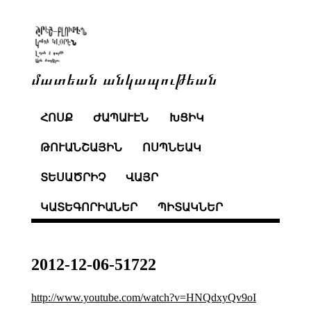
մատեան անկապութեան
ՀՈՍՔ
ԺԱՊԱՒԷՆ
ԽՑԻԿ
ԹՈՒԱՆՇԱՅԻՆ
ՈՍՊՆԵԱԿ
ՏԵՍԱԾՐԻՉ
ՎԱՅՐ
ԿԱՏԵԳՈՐԻԱՆԵՐ
ՊԻՏԱԿՆԵՐ
2012-12-06-51722
http://www.youtube.com/watch?v=HNQdxyQv9oI