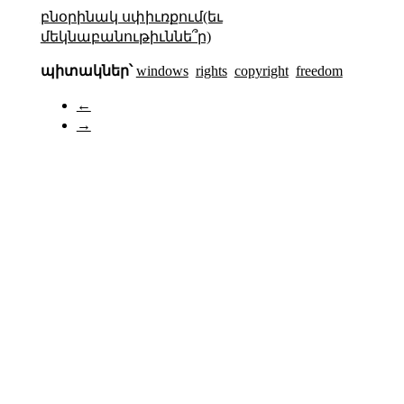
բնօրինակ սփիւռքում(եւ
մեկնաբանութիւննե՞ր)
պիտակներ՝
windows
rights
copyright
freedom
←
→