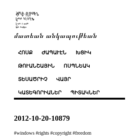
մատեան անկապութեան
ՀՈՍՔ
ԺԱՊԱՒԷՆ
ԽՑԻԿ
ԹՈՒԱՆՇԱՅԻՆ
ՈՍՊՆԵԱԿ
ՏԵՍԱԾՐԻՉ
ՎԱՅՐ
ԿԱՏԵԳՈՐԻԱՆԵՐ
ՊԻՏԱԿՆԵՐ
2012-10-20-10879
#windows #rights #copyright #freedom