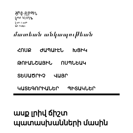
մատեան անկապութեան
ՀՈՍՔ
ԺԱՊԱՒԷՆ
ԽՑԻԿ
ԹՈՒԱՆՇԱՅԻՆ
ՈՍՊՆԵԱԿ
ՏԵՍԱԾՐԻՉ
ՎԱՅՐ
ԿԱՏԵԳՈՐԻԱՆԵՐ
ՊԻՏԱԿՆԵՐ
ասք լրիվ ճիշտ
պատասխանների մասին