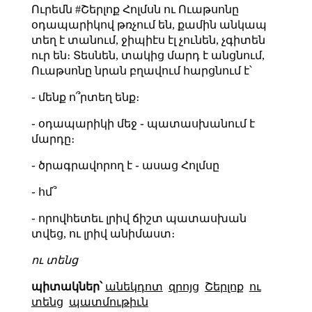
Ուրեմն #Շերլոք Հոլմսն ու Ուաթսոնը
օդապարիկով թռչում են, քամին անկապ
տեղ է տանում, ջիպիէս էլ չունեն, չգիտեն
ուր են։ Տեսնեն, տակից մարդ է անցնում,
Ուաթսոնը նրան բղավում հարցնում է՝
֊ մենք ո՞րտեղ ենք։
֊ օդապարիկի մեջ ֊ պատասխանում է
մարդը։
֊ ծրագրավորող է ֊ ասաց Հոլմսը
֊ հմ՞
֊ որովհետեւ լրիվ ճիշտ պատասխան
տվեց, ու լրիվ անիմաստ։
ու տենց
պիտակներ՝
անեկդոտ
զրոյց
Շերլոք
ու
տենց
պատմութիւն