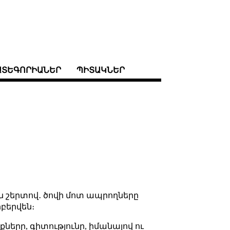
ԱՏԵԳՈՐԻԱՆԵՐ
ՊԻՏԱԿՆԵՐ
ին շերտով․ ծովի մոտ ապրողները
բերվեն։
երը, գիտությունը, իմանալով ու