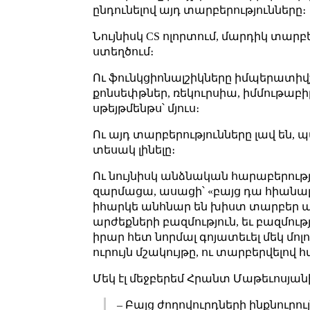
ընդունելով այդ տարբերությունները։
Նույնիսկ CS ոլորտում, մարդիկ տար
ստեղծում։
Ու ֆունկցիոնալշիկները իմպերատիվշ
քոնսեփթներ, ռեկուրսիա, իմմութաբիլ
սթեյթմենթս՝ մյուս։
Ու այդ տարբերությունները լավ են, պա
տեսակ լինելը։
Ու նույնիսկ անձնական հարաբերությու
զարմացա, ասացի՝ «բայց դա հիանալի 
իհարկե անհնար են խիստ տարբեր արժ
արժեքների բազմություն, եւ բազմու
իրար հետ նորմալ գոյատեւել մեկ մո
ուրույն մշակույթը, ու տարբերվելով
Մեկ էլ մեջբերեմ Հրանտ Մաթեւոսյան
– Բայց ժողովուրդների ինքնուր