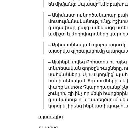
են միմյանց: Սպասվո՞ւմ է բախու
– Անիմաստ ու կործանարար բախ
մուսուլմանականությունը: Իշխ
գաղափար, բայց ամեն ազգ ստեղծե
և միշտ էլ ժողովուրդները կար
– Քրիստոնեական գլոբալացումը տ
այսօրվա գլոբալացումը պարզապե
– Այսինքն տվեց Քրիստոս ու խլե
տնտեսական գործընթացները, ուն
սահմանները: Մյուս կողմից՝ պ
հավիտենական ձգտումները, սեփա
փառք Աստծո: Չկարողացանք՝ չկար
չուկչիի, էլի ինչ-որ մեկի հարց
գրականություն է ստեղծվում՝ մե
կորցրել իրենց ինքնատիպություն
այստեղից
ու տենց