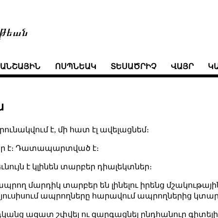
թեան
ՒԱՆՇԱՅԻՆ
ՈՍՊՆԵԱԿ
ՏԵՍԱԾՐԻՉ
ՎԱՅՐ
Կ
ն
ունակվում է, մի հատ էլ ավելացնեմ։
նար է։ Դատապարտված է։
եւնույն է կլինեն տարբեր դիալեկտներ։
ապրող մարդիկ տարբեր են լինելու իրենց մշակութայ
 հյուսիսում ապրողները հարավում ապրողներից կտար
անց ազատ շփվել ու զարգացնել ընդհանուր գիտելիքն