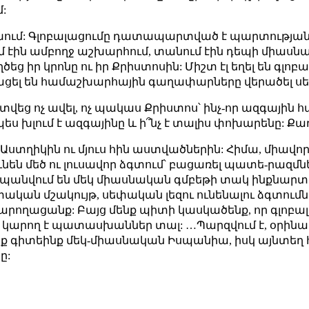
մ:
ում: Գլոբալացումը դատապարտված է պարտության, 
ում էին ամբողջ աշխարհում, տանում էին դեպի միա
ց իր կրոնը ու իր Քրիստոսին: Միշտ էլ եղել են գլոբ
ողացել են համաշխարհային գաղափարները վերածել 
վեց ոչ ավել, ոչ պակաս Քրիստոս՝ ինչ-որ ազգային հ
ս խլում է ազգայինը և ի՞նչ է տալիս փոխարենը: Քա
ց Աստղիկին ու մյուս հին աստվածներին: Հիմա, միավ
են մեծ ու լուսավոր ձգտում՝ բացառել պատե-րազմն
ահպանվում են մեկ միասնական գմբեթի տակ ինքնարտ
կան մշակույթ, սեփական լեզու ունենալու ձգտումնե
ողացանք: Բայց մենք պիտի կասկածենք, որ գլոբալաց
երին կարող է պատասխաններ տալ: …Պարզվում է, օրինա
նք գիտեինք մեկ-միասնական Իսպանիա, իսկ այնտեղ հի
ը: