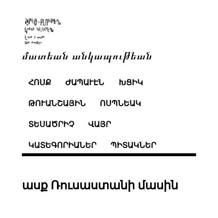
մատեան անկապութեան
ՀՈՍՔ
ԺԱՊԱՒԷՆ
ԽՑԻԿ
ԹՈՒԱՆՇԱՅԻՆ
ՈՍՊՆԵԱԿ
ՏԵՍԱԾՐԻՉ
ՎԱՅՐ
ԿԱՏԵԳՈՐԻԱՆԵՐ
ՊԻՏԱԿՆԵՐ
ասք Ռուսաստանի մասին