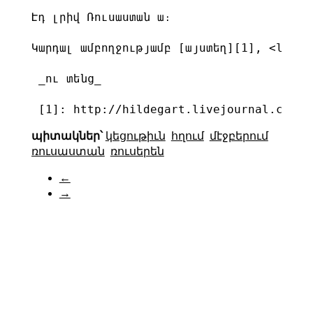
Էդ լրիվ Ռուսաստան ա։

Կարդալ ամբողջությամբ [այստեղ][1], <lj us
 _ու տենց_

 [1]: http://hildegart.livejournal.com/1
պիտակներ՝
կեցութիւն
հղում
մէջբերում
ռուսաստան
ռուսերեն
←
→