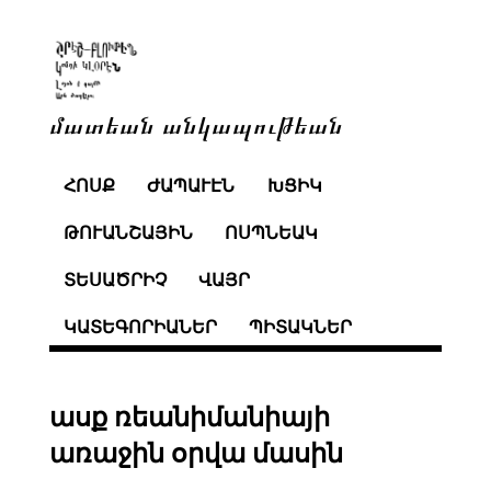
մատեան անկապութեան
ՀՈՍՔ
ԺԱՊԱՒԷՆ
ԽՑԻԿ
ԹՈՒԱՆՇԱՅԻՆ
ՈՍՊՆԵԱԿ
ՏԵՍԱԾՐԻՉ
ՎԱՅՐ
ԿԱՏԵԳՈՐԻԱՆԵՐ
ՊԻՏԱԿՆԵՐ
ասք ռեանիմանիայի
առաջին օրվա մասին