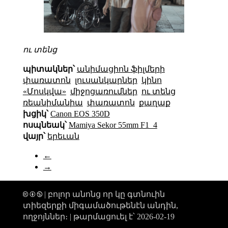
ու տենց
պիտակներ՝
անիմացիոն ֆիլմերի
փառատոն
լուսանկարներ
կինո
«Մոսկվա»
միջոցառումներ
ու տենց
ռեանիմանիա
փառատոն
քաղաք
խցիկ՝
Canon EOS 350D
ոսպնեակ՝
Mamiya Sekor 55mm F1_4
վայր՝
երեւան
←
→
🅭 🅯 🄏 | բոլոր անոնց որ կը գտնուին
տիեզերքի միգամածութենէն անդին,
ողջոյններ։ |
թարմացուել է՝ 2026-02-19