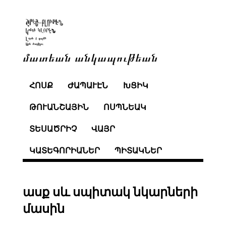
մատեան անկապութեան
ՀՈՍՔ
ԺԱՊԱՒԷՆ
ԽՑԻԿ
ԹՈՒԱՆՇԱՅԻՆ
ՈՍՊՆԵԱԿ
ՏԵՍԱԾՐԻՉ
ՎԱՅՐ
ԿԱՏԵԳՈՐԻԱՆԵՐ
ՊԻՏԱԿՆԵՐ
ասք սև սպիտակ նկարների
մասին