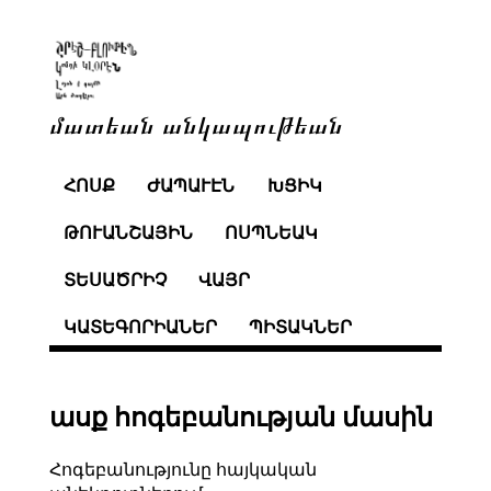
մատեան անկապութեան
ՀՈՍՔ
ԺԱՊԱՒԷՆ
ԽՑԻԿ
ԹՈՒԱՆՇԱՅԻՆ
ՈՍՊՆԵԱԿ
ՏԵՍԱԾՐԻՉ
ՎԱՅՐ
ԿԱՏԵԳՈՐԻԱՆԵՐ
ՊԻՏԱԿՆԵՐ
ասք հոգեբանության մասին
Հոգեբանությունը հայկական