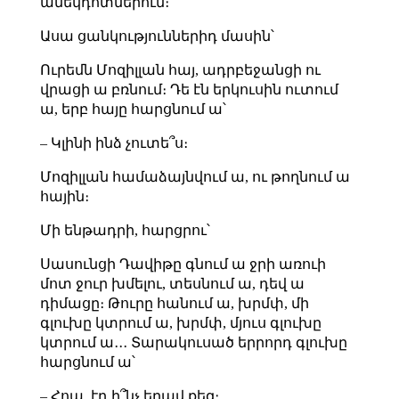
անեկդոտներում։
Ասա ցանկություններիդ մասին՝
Ուրեմն Մոզիլլան հայ, ադրբեջանցի ու
վրացի ա բռնում։ Դե էն երկուսին ուտում
ա, երբ հայը հարցնում ա՝
– Կլինի ինձ չուտե՞ս։
Մոզիլլան համաձայնվում ա, ու թողնում ա
հային։
Մի ենթադրի, հարցրու՝
Սասունցի Դավիթը գնում ա
ջրի
առուի
մոտ ջուր խմելու, տեսնում ա, դեվ ա
դիմացը։ Թուրը հանում ա, խրմփ, մի
գլուխը կտրում ա, խրմփ, մյուս գլուխը
կտրում ա․․․ Տարակուսած երրորդ գլուխը
հարցնում ա՝
– Հոպ, էդ ի՞նչ եղավ քեզ։