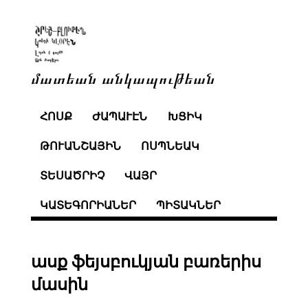
մատեան անկապութեան
ՀՈՍՔ
ԺԱՊԱՒԷՆ
ԽՑԻԿ
ԹՈՒԱՆՇԱՅԻՆ
ՈՍՊՆԵԱԿ
ՏԵՍԱԾՐԻՉ
ՎԱՅՐ
ԿԱՏԵԳՈՐԻԱՆԵՐ
ՊԻՏԱԿՆԵՐ
ասք ֆեյսբուկյան բառերիս
մասին