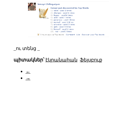
_ու տենց _
պիտակներ՝
էկրանահան
ֆեյսբուք
←
→