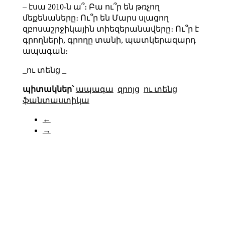
– էսա 2010-ն ա՞։ Բա ու՞ր են թռչող
մեքենաները։ Ու՞ր են Մարս սլացող
զբոսաշրջիկային տիեզերանավերը։ Ու՞ր է
գրողների, գրողը տանի, պատկերազարդ
ապագան։
_ու տենց _
պիտակներ՝
ապագա
զրոյց
ու տենց
ֆանտաստիկա
←
→