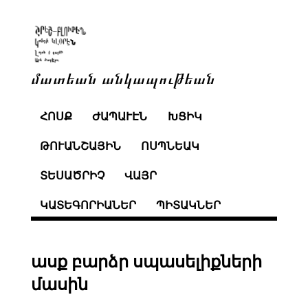
մատեան անկապութեան
ՀՈՍՔ
ԺԱՊԱՒԷՆ
ԽՑԻԿ
ԹՈՒԱՆՇԱՅԻՆ
ՈՍՊՆԵԱԿ
ՏԵՍԱԾՐԻՉ
ՎԱՅՐ
ԿԱՏԵԳՈՐԻԱՆԵՐ
ՊԻՏԱԿՆԵՐ
ասք բարձր սպասելիքների
մասին