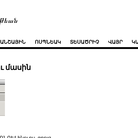
թեան
ՒԱՆՇԱՅԻՆ
ՈՍՊՆԵԱԿ
ՏԵՍԱԾՐԻՉ
ՎԱՅՐ
Կ
ու մասին
ԳՆՈՒ/Լինուքս
զրոյց