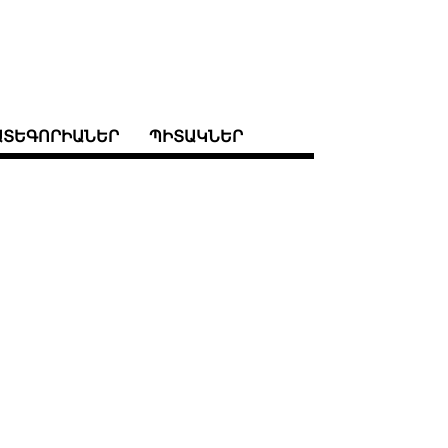
ԱՏԵԳՈՐԻԱՆԵՐ
ՊԻՏԱԿՆԵՐ