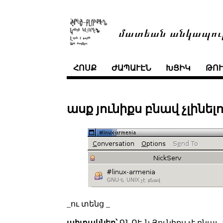
մատեան անկապու
ՀՈՍՔ
ԺԱՊԱՒԷՆ
ԽՑԻԿ
ԹՈ
ասք յունիքս բնավ չլինել
_ու տենց _
պիտակներ՝
ԳՆՈՒ֊ն Յունիքս չէ բնաւ