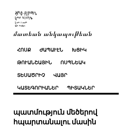
մատեան անկապութեան
ՀՈՍՔ
ԺԱՊԱՒԷՆ
ԽՑԻԿ
ԹՈՒԱՆՇԱՅԻՆ
ՈՍՊՆԵԱԿ
ՏԵՍԱԾՐԻՉ
ՎԱՅՐ
ԿԱՏԵԳՈՐԻԱՆԵՐ
ՊԻՏԱԿՆԵՐ
պատմություն մեծերով
հպարտանալու մասին