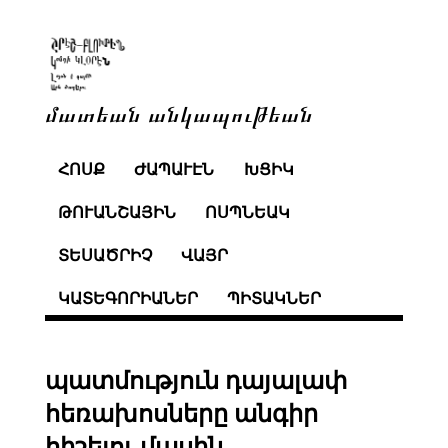
մատեան անկապութեան
ՀՈՍՔ
ԺԱՊԱՒԷՆ
ԽՑԻԿ
ԹՈՒԱՆՇԱՅԻՆ
ՈՍՊՆԵԱԿ
ՏԵՍԱԾՐԻՉ
ՎԱՅՐ
ԿԱՏԵԳՈՐԻԱՆԵՐ
ՊԻՏԱԿՆԵՐ
պատմություն դայալափ
հեռախոսները անգիր
հիշելու մասին