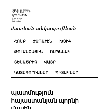
մատեան անկապութեան
ՀՈՍՔ
ԺԱՊԱՒԷՆ
ԽՑԻԿ
ԹՈՒԱՆՇԱՅԻՆ
ՈՍՊՆԵԱԿ
ՏԵՍԱԾՐԻՉ
ՎԱՅՐ
ԿԱՏԵԳՈՐԻԱՆԵՐ
ՊԻՏԱԿՆԵՐ
պատմություն
հայաստանյան պորնի
մասին