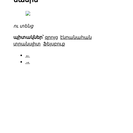
ու տենց
պիտակներ՝
զրոյց
էկրանահան
տրանսլիտ
ֆեյսբուք
←
→