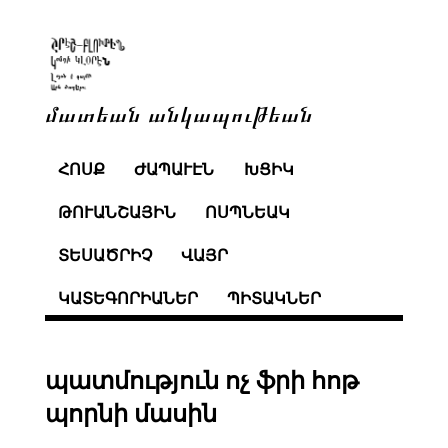
մատեան անկապութեան
ՀՈՍՔ
ԺԱՊԱՒԷՆ
ԽՑԻԿ
ԹՈՒԱՆՇԱՅԻՆ
ՈՍՊՆԵԱԿ
ՏԵՍԱԾՐԻՉ
ՎԱՅՐ
ԿԱՏԵԳՈՐԻԱՆԵՐ
ՊԻՏԱԿՆԵՐ
պատմություն ոչ ֆրի հոթ
պորնի մասին