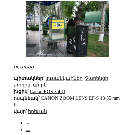
ու տենց
պիտակներ՝
լուսանկարներ
Չարենցի
փողոց
պորն
խցիկ՝
Canon EOS 350D
ոսպնեակ՝
CANON ZOOM LENS EF-S 18-55 mm
II
վայր՝
երեւան
←
→