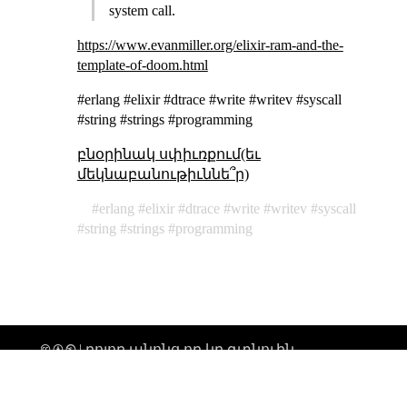
system call.
https://www.evanmiller.org/elixir-ram-and-the-
template-of-doom.html
#erlang #elixir #dtrace #write #writev #syscall
#string #strings #programming
բնօրինակ սփիւռքում(եւ
մեկնաբանութիւննե՞ր)
erlang
elixir
dtrace
write
writev
syscall
string
strings
programming
🅭 🅯 🄏 | բոլոր անոնց որ կը գտնուին
տիեզերքի միգամածութենէն անդին,
ողջոյններ։ |
թարմացուել է՝ 2026-02-19