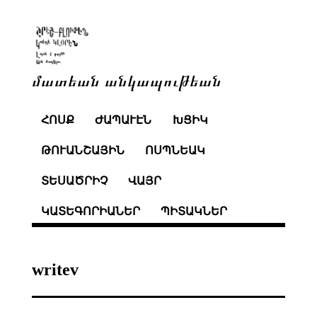
մատեան անկապութեան
ՀՈՍՔ
ԺԱՊԱՒԷՆ
ԽՑԻԿ
ԹՈՒԱՆՇԱՅԻՆ
ՈՍՊՆԵԱԿ
ՏԵՍԱԾՐԻՉ
ՎԱՅՐ
ԿԱՏԵԳՈՐԻԱՆԵՐ
ՊԻՏԱԿՆԵՐ
writev