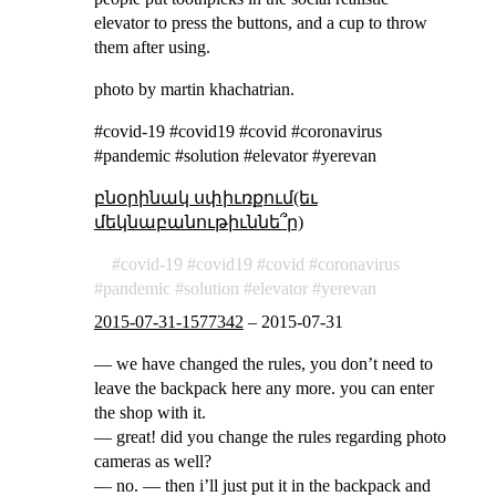
elevator to press the buttons, and a cup to throw
them after using.
photo by martin khachatrian.
#covid-19 #covid19 #covid #coronavirus
#pandemic #solution #elevator #yerevan
բնօրինակ սփիւռքում(եւ
մեկնաբանութիւննե՞ր)
covid-19
covid19
covid
coronavirus
pandemic
solution
elevator
yerevan
2015-07-31-1577342
–
2015-07-31
— we have changed the rules, you don’t need to
leave the backpack here any more. you can enter
the shop with it.
— great! did you change the rules regarding photo
cameras as well?
— no. — then i’ll just put it in the backpack and