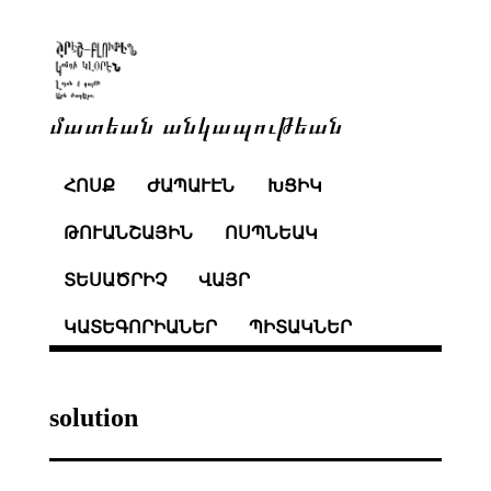
մատեան անկապութեան
ՀՈՍՔ
ԺԱՊԱՒԷՆ
ԽՑԻԿ
ԹՈՒԱՆՇԱՅԻՆ
ՈՍՊՆԵԱԿ
ՏԵՍԱԾՐԻՉ
ՎԱՅՐ
ԿԱՏԵԳՈՐԻԱՆԵՐ
ՊԻՏԱԿՆԵՐ
solution