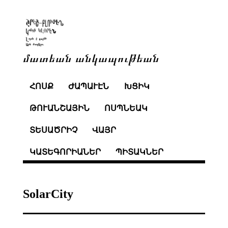
մատեան անկապութեան
ՀՈՍՔ
ԺԱՊԱՒԷՆ
ԽՑԻԿ
ԹՈՒԱՆՇԱՅԻՆ
ՈՍՊՆԵԱԿ
ՏԵՍԱԾՐԻՉ
ՎԱՅՐ
ԿԱՏԵԳՈՐԻԱՆԵՐ
ՊԻՏԱԿՆԵՐ
SolarCity