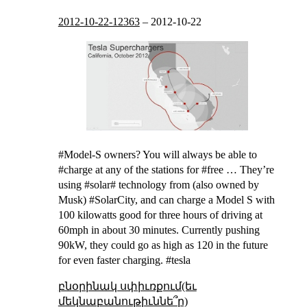
2012-10-22-12363
–
2012-10-22
#Model-S owners? You will always be able to
#charge at any of the stations for #free … They’re
using #solar# technology from (also owned by
Musk) #SolarCity, and can charge a Model S with
100 kilowatts good for three hours of driving at
60mph in about 30 minutes. Currently pushing
90kW, they could go as high as 120 in the future
for even faster charging. #tesla
բնօրինակ սփիւռքում(եւ
մեկնաբանութիւննե՞ր)