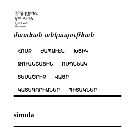
մատեան անկապութեան
ՀՈՍՔ
ԺԱՊԱՒԷՆ
ԽՑԻԿ
ԹՈՒԱՆՇԱՅԻՆ
ՈՍՊՆԵԱԿ
ՏԵՍԱԾՐԻՉ
ՎԱՅՐ
ԿԱՏԵԳՈՐԻԱՆԵՐ
ՊԻՏԱԿՆԵՐ
simula