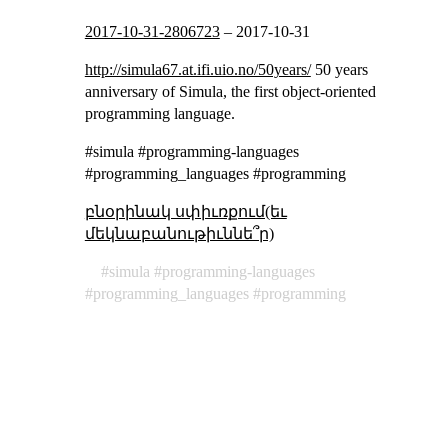
2017-10-31-2806723
–
2017-10-31
http://simula67.at.ifi.uio.no/50years/
50 years
anniversary of Simula, the first object-oriented
programming language.
#simula #programming-languages
#programming_languages #programming
բնօրինակ սփիւռքում(եւ
մեկնաբանութիւննե՞ր)
simula
programming-languages
programming_languages
programming