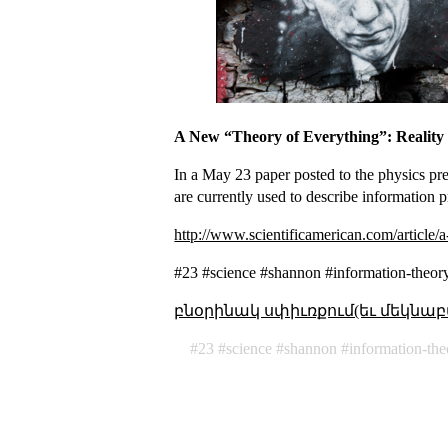
A New “Theory of Everything”: Realit
In a May 23 paper posted to the physics prep
are currently used to describe information 
http://www.scientificamerican.com/article/
#23 #science #shannon #information-theo
բնօրինակ սփիւռքում(եւ մեկնաբ
23
science
shannon
information-the