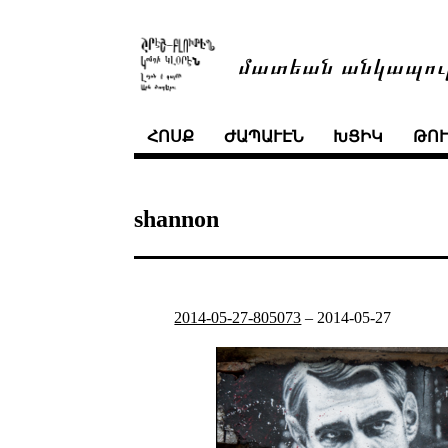
մատեան անկապու
ՀՈՍՔ
ԺԱՊԱՒԷՆ
ԽՑԻԿ
ԹՈ
shannon
2014-05-27-805073
–
2014-05-27