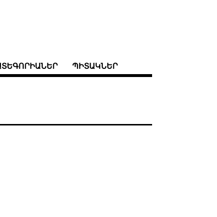
ԱՏԵԳՈՐԻԱՆԵՐ
ՊԻՏԱԿՆԵՐ