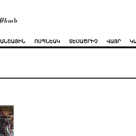
թեան
ՒԱՆՇԱՅԻՆ
ՈՍՊՆԵԱԿ
ՏԵՍԱԾՐԻՉ
ՎԱՅՐ
Կ