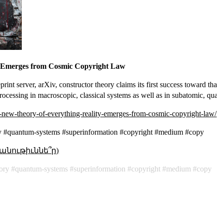
y Emerges from Cosmic Copyright Law
rint server, arXiv, constructor theory claims its first success toward tha
processing in macroscopic, classical systems as well as in subatomic, qu
a-new-theory-of-everything-reality-emerges-from-cosmic-copyright-law/
ry #quantum-systems #superinformation #copyright #medium #copy
անութիւննե՞ր)
ory
quantum-systems
superinformation
copyright
medium
copy