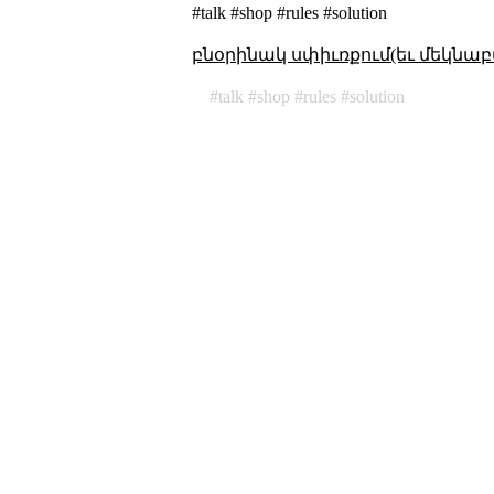
#talk #shop #rules #solution
բնօրինակ սփիւռքում(եւ մեկնաբ
talk
shop
rules
solution