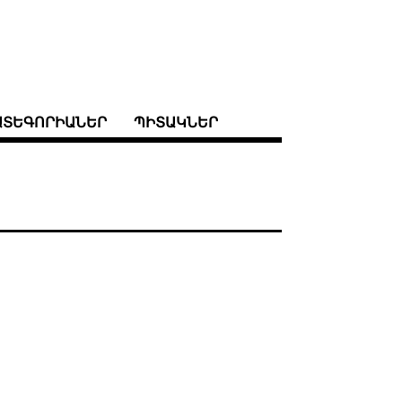
ԱՏԵԳՈՐԻԱՆԵՐ
ՊԻՏԱԿՆԵՐ
.