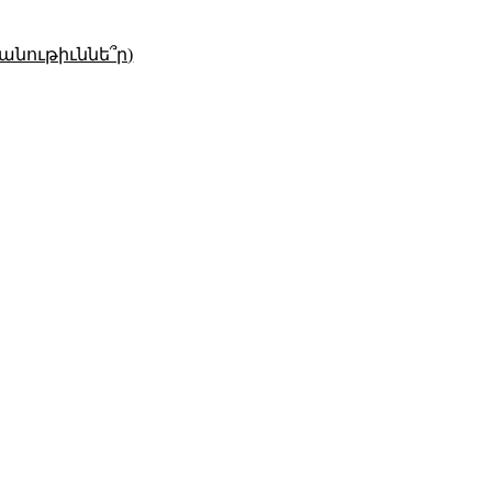
անութիւննե՞ր)