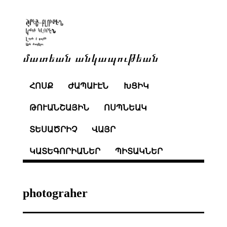
մատեան անկապութեան
ՀՈՍՔ
ԺԱՊԱՒԷՆ
ԽՑԻԿ
ԹՈՒԱՆՇԱՅԻՆ
ՈՍՊՆԵԱԿ
ՏԵՍԱԾՐԻՉ
ՎԱՅՐ
ԿԱՏԵԳՈՐԻԱՆԵՐ
ՊԻՏԱԿՆԵՐ
photograher