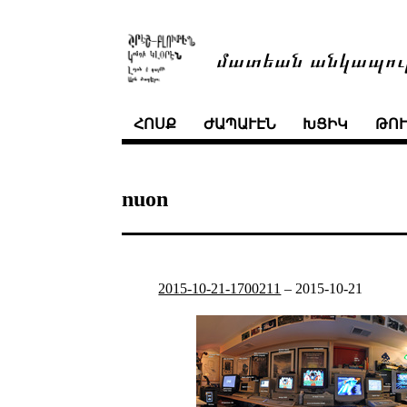
մատեան անկապու
ՀՈՍՔ
ԺԱՊԱՒԷՆ
ԽՑԻԿ
ԹՈ
nuon
2015-10-21-1700211
–
2015-10-21