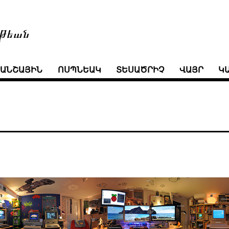
թեան
ՒԱՆՇԱՅԻՆ
ՈՍՊՆԵԱԿ
ՏԵՍԱԾՐԻՉ
ՎԱՅՐ
Կ