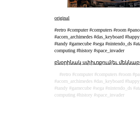
original
#retro #computer #computers #room #pano
#acorn_archimedes #das_keyboard #happy_h
#tandy #gamecube #sega #nintendo_ds #ata
computing #history #space_invader
բնօրինակ սփիւռքում(եւ մեկնաբ
retro
computer
computers
room
pa
acorn_archimedes
das_keyboard
happy
tandy
gamecube
sega
nintendo_ds
at
computing
history
space_invader