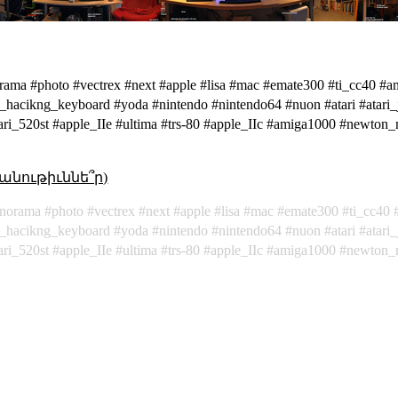
rama #photo #vectrex #next #apple #lisa #mac #emate300 #ti_cc40 #
acikng_keyboard #yoda #nintendo #nintendo64 #nuon #atari #atari_ja
ri_520st #apple_IIe #ultima #trs-80 #apple_IIc #amiga1000 #newton
անութիւննե՞ր)
norama
photo
vectrex
next
apple
lisa
mac
emate300
ti_cc40
_hacikng_keyboard
yoda
nintendo
nintendo64
nuon
atari
atari
ari_520st
apple_IIe
ultima
trs-80
apple_IIc
amiga1000
newton