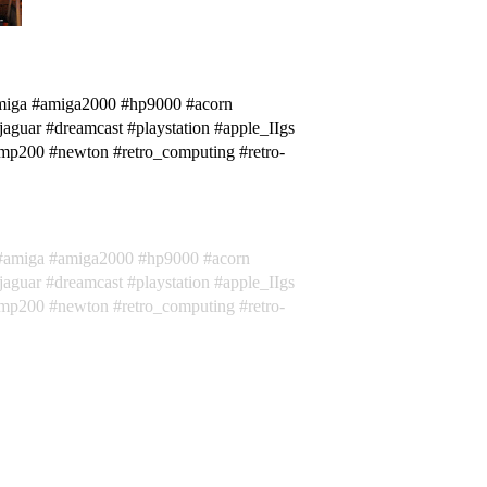
amiga #amiga2000 #hp9000 #acorn
guar #dreamcast #playstation #apple_IIgs
_mp200 #newton #retro_computing #retro-
amiga
amiga2000
hp9000
acorn
_jaguar
dreamcast
playstation
apple_IIgs
_mp200
newton
retro_computing
retro-