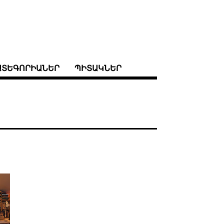
ԱՏԵԳՈՐԻԱՆԵՐ
ՊԻՏԱԿՆԵՐ