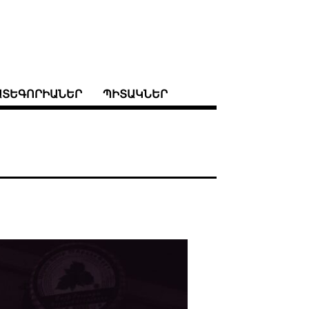
ԱՏԵԳՈՐԻԱՆԵՐ
ՊԻՏԱԿՆԵՐ