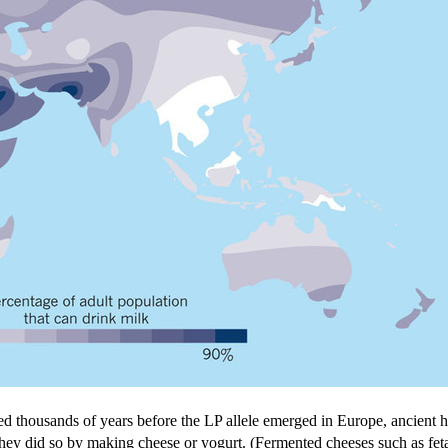
ted thousands of years before the LP allele emerged in Europe, ancient
t they did so by making cheese or yogurt. (Fermented cheeses such as fet