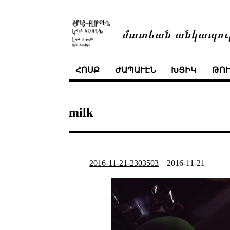
մատեան անկապու
ՀՈՍՔ
ԺԱՊԱՒԷՆ
ԽՑԻԿ
ԹՈ
milk
2016-11-21-2303503
–
2016-11-21