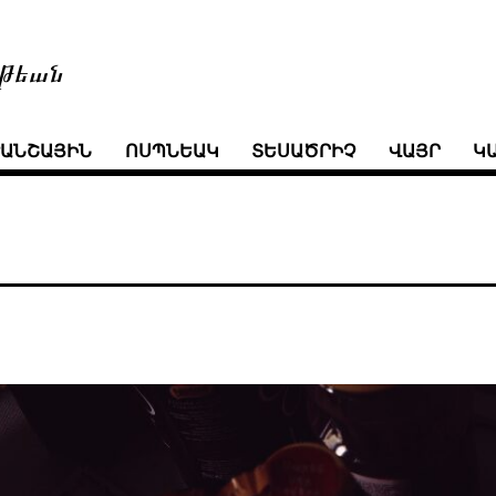
թեան
ՒԱՆՇԱՅԻՆ
ՈՍՊՆԵԱԿ
ՏԵՍԱԾՐԻՉ
ՎԱՅՐ
Կ