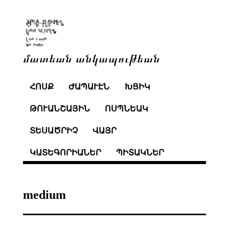
մատեան անկապութեան
ՀՈՍՔ
ԺԱՊԱՒԷՆ
ԽՑԻԿ
ԹՈՒԱՆՇԱՅԻՆ
ՈՍՊՆԵԱԿ
ՏԵՍԱԾՐԻՉ
ՎԱՅՐ
ԿԱՏԵԳՈՐԻԱՆԵՐ
ՊԻՏԱԿՆԵՐ
medium