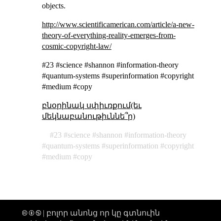
objects.
http://www.scientificamerican.com/article/a-new-
theory-of-everything-reality-emerges-from-
cosmic-copyright-law/
#23 #science #shannon #information-theory
#quantum-systems #superinformation #copyright
#medium #copy
բնօրինակ սփիւռքում(եւ
մեկնաբանութիւննե՞ր)
23
science
shannon
information-theory
quantum-systems
superinformation
copyright
medium
copy
🅭 🅯 🄏 | բոլոր անոնց որ կը գտնուին