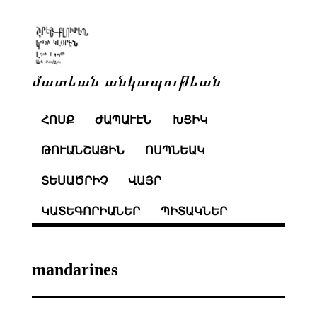
մատեան անկապութեան
ՀՈՍՔ
ԺԱՊԱՒԷՆ
ԽՑԻԿ
ԹՈՒԱՆՇԱՅԻՆ
ՈՍՊՆԵԱԿ
ՏԵՍԱԾՐԻՉ
ՎԱՅՐ
ԿԱՏԵԳՈՐԻԱՆԵՐ
ՊԻՏԱԿՆԵՐ
mandarines