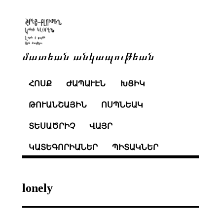
մատեան անկապութեան
ՀՈՍՔ
ԺԱՊԱՒԷՆ
ԽՑԻԿ
ԹՈՒԱՆՇԱՅԻՆ
ՈՍՊՆԵԱԿ
ՏԵՍԱԾՐԻՉ
ՎԱՅՐ
ԿԱՏԵԳՈՐԻԱՆԵՐ
ՊԻՏԱԿՆԵՐ
lonely