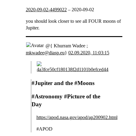
2020-09-02-4499022
–
2020-09-02
you should look closer to see all FOUR moons of
Jupiter.
@{ Khurram Wadee ;
mkwadee@diasp.eu
}
02.09.2020, 11:03:15
#Jupiter and the #Moons
#Astronomy #Picture of the
Day
https://apod.nasa.gov/apod/ap200902.html
#APOD