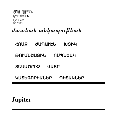
մատեան անկապութեան
ՀՈՍՔ
ԺԱՊԱՒԷՆ
ԽՑԻԿ
ԹՈՒԱՆՇԱՅԻՆ
ՈՍՊՆԵԱԿ
ՏԵՍԱԾՐԻՉ
ՎԱՅՐ
ԿԱՏԵԳՈՐԻԱՆԵՐ
ՊԻՏԱԿՆԵՐ
Jupiter