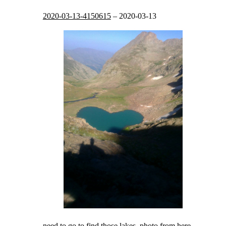
2020-03-13-4150615
–
2020-03-13
need to go to find those lakes. photo from
here