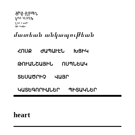
մատեան անկապութեան
ՀՈՍՔ
ԺԱՊԱՒԷՆ
ԽՑԻԿ
ԹՈՒԱՆՇԱՅԻՆ
ՈՍՊՆԵԱԿ
ՏԵՍԱԾՐԻՉ
ՎԱՅՐ
ԿԱՏԵԳՈՐԻԱՆԵՐ
ՊԻՏԱԿՆԵՐ
heart