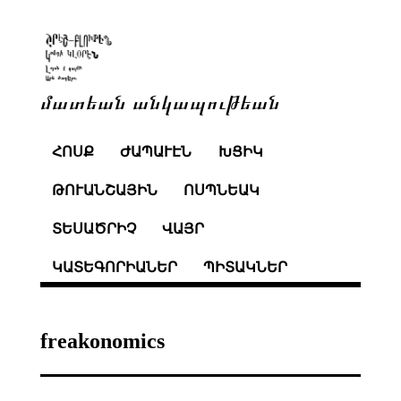
մատեան անկապութեան
ՀՈՍՔ
ԺԱՊԱՒԷՆ
ԽՑԻԿ
ԹՈՒԱՆՇԱՅԻՆ
ՈՍՊՆԵԱԿ
ՏԵՍԱԾՐԻՉ
ՎԱՅՐ
ԿԱՏԵԳՈՐԻԱՆԵՐ
ՊԻՏԱԿՆԵՐ
freakonomics