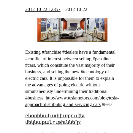
2012-10-22-12357
–
2012-10-22
Existing #franchise #dealers have a fundamental
#conflict of interest between selling #gasoline
#cars, which constitute the vast majority of their
business, and selling the new #technology of
electric cars. It is impossible for them to explain
the advantages of going electric without
simultaneously undermining their traditional
#business.
http://www.teslamotors.com/blog/tesla-
approach-distributing-and-servicing-cars
#tesla
բնօրինակ սփիւռքում(եւ
մեկնաբանութիւննե՞ր)