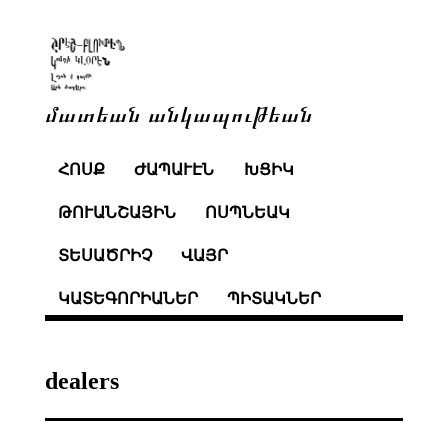
մատեան անկապութեան
ՀՈՍՔ
ԺԱՊԱՒԷՆ
ԽՑԻԿ
ԹՈՒԱՆՇԱՅԻՆ
ՈՍՊՆԵԱԿ
ՏԵՍԱԾՐԻՉ
ՎԱՅՐ
ԿԱՏԵԳՈՐԻԱՆԵՐ
ՊԻՏԱԿՆԵՐ
dealers