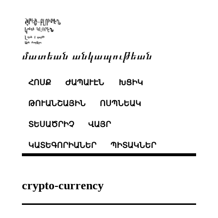
մատեան անկապութեան
ՀՈՍՔ
ԺԱՊԱՒԷՆ
ԽՑԻԿ
ԹՈՒԱՆՇԱՅԻՆ
ՈՍՊՆԵԱԿ
ՏԵՍԱԾՐԻՉ
ՎԱՅՐ
ԿԱՏԵԳՈՐԻԱՆԵՐ
ՊԻՏԱԿՆԵՐ
crypto-currency