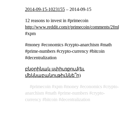
2014-09-15-1023155
–
2014-09-15
12 reasons to invest in #primecoin
http://www.reddit.com/r/primecoin/comments/2fml0e/12_
#xpm
#money #economics #crypto-anarchism #math
#prime-numbers #crypto-currency #bitcoin
#decentralization
բնօրինակ սփիւռքում(եւ
մեկնաբանութիւննե՞ր)
primecoin
xpm
money
economics
crypto-
anarchism
math
prime-numbers
crypto-
currency
bitcoin
decentralization