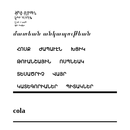
մատեան անկապութեան
ՀՈՍՔ
ԺԱՊԱՒԷՆ
ԽՑԻԿ
ԹՈՒԱՆՇԱՅԻՆ
ՈՍՊՆԵԱԿ
ՏԵՍԱԾՐԻՉ
ՎԱՅՐ
ԿԱՏԵԳՈՐԻԱՆԵՐ
ՊԻՏԱԿՆԵՐ
cola