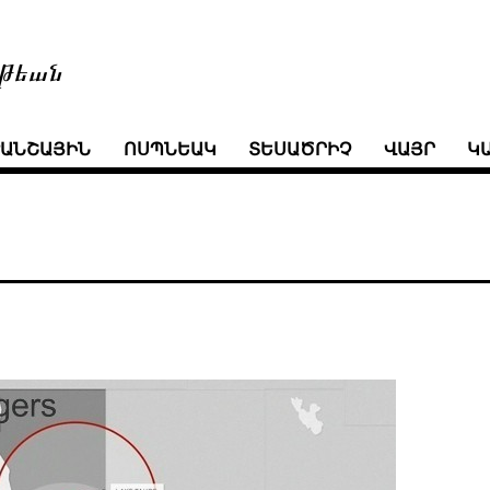
թեան
ՒԱՆՇԱՅԻՆ
ՈՍՊՆԵԱԿ
ՏԵՍԱԾՐԻՉ
ՎԱՅՐ
Կ