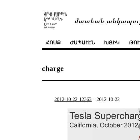
մատեան անկապու
ՀՈՍՔ
ԺԱՊԱՒԷՆ
ԽՑԻԿ
ԹՈ
charge
2012-10-22-12363
–
2012-10-22