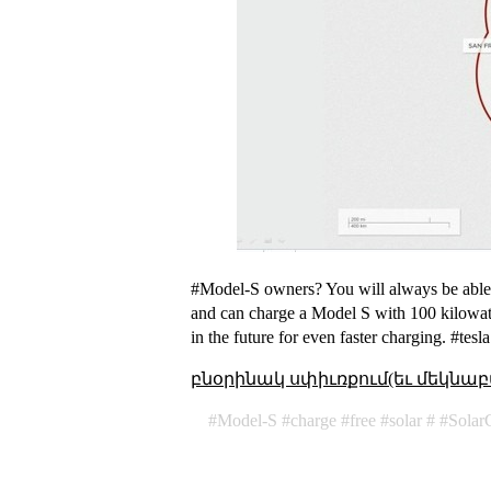
#Model-S owners? You will always be able 
and can charge a Model S with 100 kilowatt
in the future for even faster charging. #tesla
բնօրինակ սփիւռքում(եւ մեկնաբ
Model-S
charge
free
solar
Solar