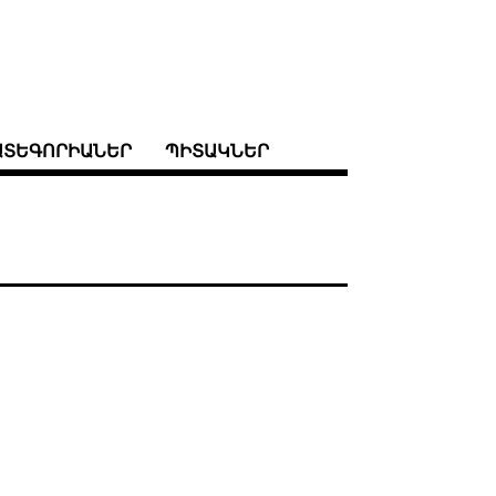
ԱՏԵԳՈՐԻԱՆԵՐ
ՊԻՏԱԿՆԵՐ