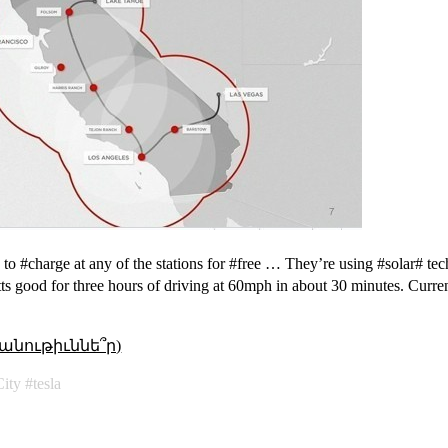
to #charge at any of the stations for #free … They’re using #solar# t
s good for three hours of driving at 60mph in about 30 minutes. Curre
անութիւննե՞ր)
City
tesla