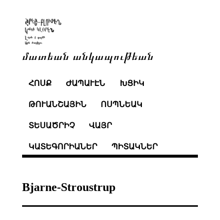
մատեան անկապութեան
ՀՈՍՔ
ԺԱՊԱՒԷՆ
ԽՑԻԿ
ԹՈՒԱՆՇԱՅԻՆ
ՈՍՊՆԵԱԿ
ՏԵՍԱԾՐԻՉ
ՎԱՅՐ
ԿԱՏԵԳՈՐԻԱՆԵՐ
ՊԻՏԱԿՆԵՐ
Bjarne-Stroustrup