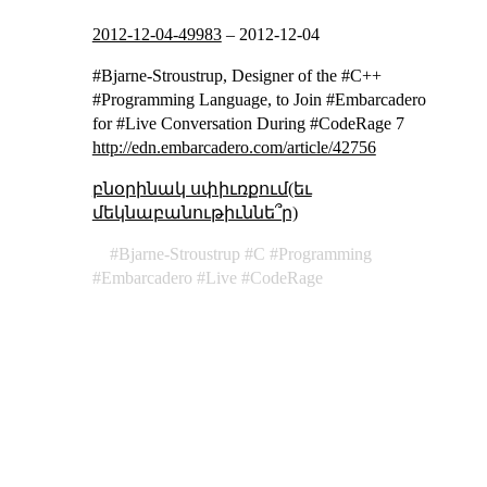
2012-12-04-49983
–
2012-12-04
#Bjarne-Stroustrup, Designer of the #C++
#Programming Language, to Join #Embarcadero
for #Live Conversation During #CodeRage 7
http://edn.embarcadero.com/article/42756
բնօրինակ սփիւռքում(եւ
մեկնաբանութիւննե՞ր)
Bjarne-Stroustrup
C
Programming
Embarcadero
Live
CodeRage