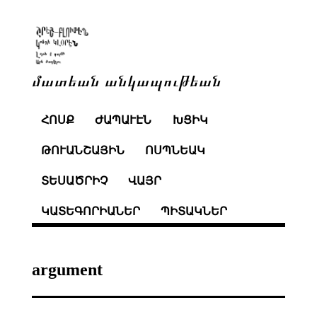
մատեան անկապութեան
ՀՈՍՔ
ԺԱՊԱՒԷՆ
ԽՑԻԿ
ԹՈՒԱՆՇԱՅԻՆ
ՈՍՊՆԵԱԿ
ՏԵՍԱԾՐԻՉ
ՎԱՅՐ
ԿԱՏԵԳՈՐԻԱՆԵՐ
ՊԻՏԱԿՆԵՐ
argument