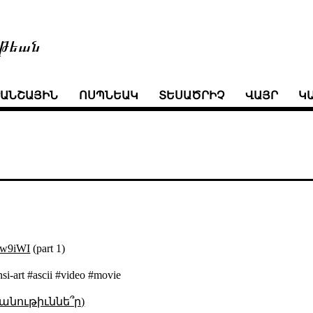
թեան
ՒԱՆՇԱՅԻՆ
ՈՍՊՆԵԱԿ
ՏԵՍԱԾՐԻՉ
ՎԱՅՐ
Կ
uw9iWI
(part 1)
nsi-art #ascii #video #movie
անութիւննե՞ր)