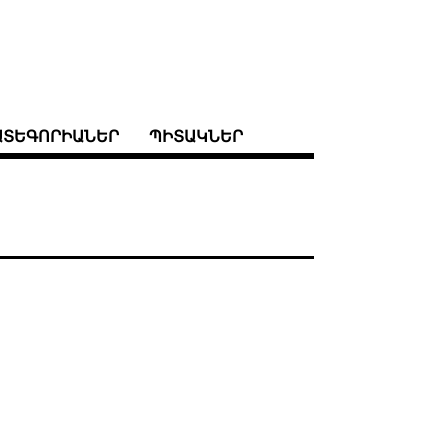
ԱՏԵԳՈՐԻԱՆԵՐ
ՊԻՏԱԿՆԵՐ