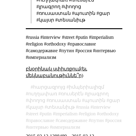
#լրագրող #փողոց
#ռուսաստան #պուտին #ցար
#կայսր #տեսանիւթ
#russia #interview #street #putin #imperialism
#religion #orthodoxy #православие
#самодержавие #путин #россия #интервью
#империализм
բնօրինակ սփիւռքում(եւ
մեկնաբանութիւննե՞ր)
հարցազրոյց
իմպերիալիզմ
ուղղափառ
ռուսերէն
լրագրող
փողոց
ռուսաստան
պուտին
ցար
կայսր
տեսանիւթ
russia
interview
street
putin
imperialism
religion
orthodoxy
православие
самодержавие
путин
россия
интервью
империализм