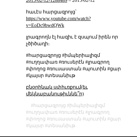
2015-02-12-1288489
–
2015-02-12
հաւէս հարցազրոյց՝
https://www.youtube.com/watch?
v=EoDc9bwdQWk
լրագրողն էլ հազիւ է զսպում իրեն որ
չծիծաղի։
#հարցազրոյց #իմպերիալիզմ
#ուղղափառ #ռուսերէն #լրագրող
#փողոց #ռուսաստան #պուտին #ցար
#կայսր #տեսանիւթ
բնօրինակ սփիւռքում(եւ
մեկնաբանութիւննե՞ր)
հարցազրոյց
իմպերիալիզմ
ուղղափառ
ռուսերէն
լրագրող
փողոց
ռուսաստան
պուտին
ցար
կայսր
տեսանիւթ