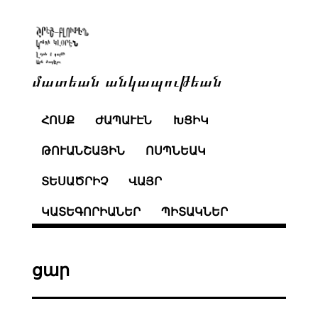
մատեան անկապութեան
ՀՈՍՔ
ԺԱՊԱՒԷՆ
ԽՑԻԿ
ԹՈՒԱՆՇԱՅԻՆ
ՈՍՊՆԵԱԿ
ՏԵՍԱԾՐԻՉ
ՎԱՅՐ
ԿԱՏԵԳՈՐԻԱՆԵՐ
ՊԻՏԱԿՆԵՐ
ցար